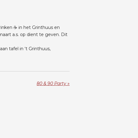
inken ☕️ in het Grinthuus en
aart a.s. op dient te geven. Dit
n tafel in ‘t Grinthuus,
80 & 90 Party
»